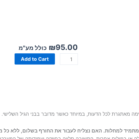
₪
95.00
כמות
כולל מע"מ
של
Add to Cart
המדריך
להתמודדות
עם
מחלות
חורף
שימה מאתגרת לכל הדעות, במיוחד כאשר מדובר בבני הגיל השלישי.
 מתמיד למחלות. האם נצליח לעבור את החורף בשלום, ללא כל מ
חלה או במילים אחרות, התשובה תלויה בחוזקה ועמידותה של המערכת