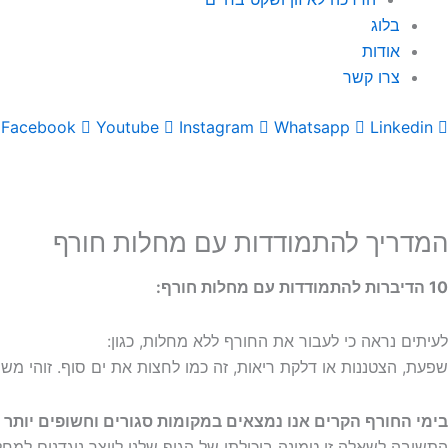
בלוג
אודות
צרו קשר
Facebook
Youtube
Instagram
Whatsapp
Linkedin
מות
ל
מדריך
התמודדות
המדריך להתמודדות עם מחלות חורף
ם
חלות
10 הדיברות להתמודדות עם מחלות חורף:
ורף
לעיתים נראה כי לעבור את החורף ללא מחלות, כגון:
שפעת, הצטננות או דלקת ריאות, זה כמו לחצות את ים סוף. זוהי מ
בימי החורף הקרים אנו נמצאים במקומות סגורים וחשופים יותר
התשובה לשאלה זו טמונה ביכולתו של הגוף שלנו לייצר נוגדנים למ