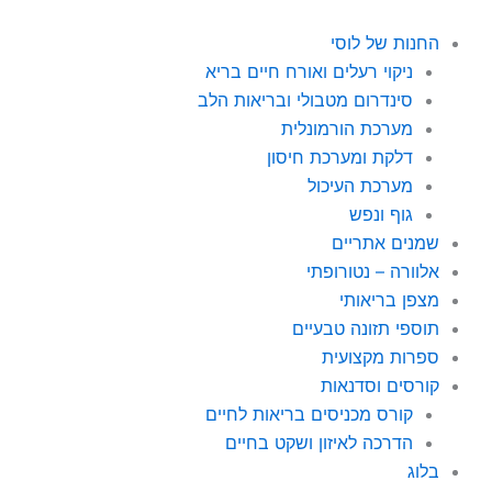
ילוג
מות
מות
ל
ל
תוכן
החנות של לוסי
קשר
קשר
ניקוי רעלים ואורח חיים בריא
ין
ין
סינדרום מטבולי ובריאות הלב
חלות
חלות
מערכת הורמונלית
ב
ב
דלקת ומערכת חיסון
דלקת
דלקת
מערכת העיכול
גוף ונפש
שמנים אתריים
אלוורה – נטורופתי
מצפן בריאותי
תוספי תזונה טבעיים
ספרות מקצועית
קורסים וסדנאות
קורס מכניסים בריאות לחיים
הדרכה לאיזון ושקט בחיים
בלוג