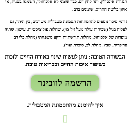
תנגודת אינסולין, יתר לחץ דם, כבד שומני לא אלכוהולי, השמנה בטנית, אי
איזון בלוטת התריס, שומנים בדם.
גורמי סיכון נוספים להתפתחות תסמונת מטבולית משויכים, בין היתר, גם
לעליה בגיל (שכיחות עולה מעל גיל 45), שחלות פוליציסטיות, עישון, שתיה
מופרזת של אלכוהול, מחלות תורשתיות ורקע משפחתי (מחלת כלי דם
פריפרית, שבץ, מחלת לב, סוכרת ועוד).
הבשורה הטובה: ניתן לעשות שינוי באורח החיים ולזכות
בשיפור איכות החיים ובבריאות טובה.
הרשמה לוובינר
איך להימנע מהתסמונת המטבולית.