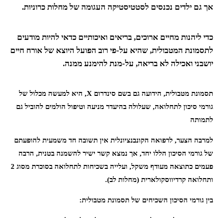
אך גם ילדים נכנסים לסטטיסטיקה העגומה של מחלות כרוניות.
כדי ליהנות מחיים ארוכים, בריאים ואיכותיים כדאי להיות מודעים
לתסמונת המטבולית, שהיא על-פי רוב הפועל היוצא של אורח חיים
יושבני ואכילה לא בריאה, על-מנת להימנע ממנה.
תסמונת מטבולית, הידועה גם בשם סינדרום
X
, היא למעשה מכלול של
גורמי סיכון לתחלואה, שעלולה בהיעדר מניעה וטיפול הולמים להוביל גם
לתמותה
למרבה הצער, לרפואה הקונבנציונלית אין תשובה חד משמעית להופעתם
של גורמי הסיכון הללו יחד, אך נמצא קשר ישיר להשמנה בטנית, הרבה
פעמים כתוצאה מעודף משקל, ועלייה בשכיחות לתחלואה בסוכרת מסוג 2
ותחלואה קרדיווסקולארית (מחלות לב).
בין גורמי הסיכון השכיחים של תסמונת מטבולית: