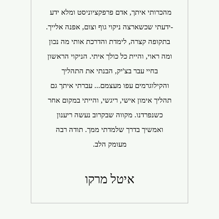
הגעת
בקיב
בליוו
לעצ
‬בחיי‭ ‬עבר‭ ‬בצ‭'‬יק‭,‬ הבנתי את התהליך
אותי.
והקילוגרמים‭ ‬עפו‭ ‬מעצמם... עברתי איתך גם
לאור
תהליך אימון אישי, ריגשי, והייתי במקום אחר
קשובה
כשנפרדנו. מקווה שבקרוב נעשה ריענון
חי
‬מעומק‭ ‬הלב‭.‬
איטל מרקו