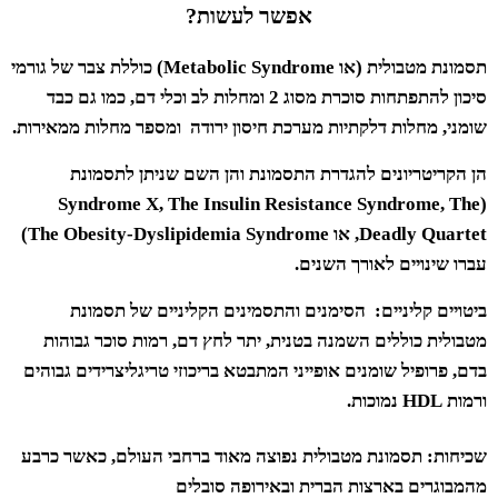
אפשר לעשות?
תסמונת מטבולית (או Metabolic Syndrome) כוללת צבר של גורמי
סיכון להתפתחות סוכרת מסוג 2 ומחלות לב וכלי דם, כמו גם כבד
שומני, מחלות דלקתיות מערכת חיסון ירודה ומספר מחלות ממאירות.
הן הקריטריונים להגדרת התסמונת והן השם שניתן לתסמונת
(Syndrome X, The Insulin Resistance Syndrome, The
Deadly Quartet, או The Obesity-Dyslipidemia Syndrome)
עברו שינויים לאורך השנים.
ביטויים קליניים:
הסימנים והתסמינים הקליניים של תסמונת
מטבולית כוללים השמנה בטנית, יתר לחץ דם, רמות סוכר גבוהות
בדם, פרופיל שומנים אופייני המתבטא בריכוזי טריגליצרידים גבוהים
ורמות HDL נמוכות.
שכיחות:
תסמונת מטבולית נפוצה מאוד ברחבי העולם, כאשר כרבע
מהמבוגרים בארצות הברית ובאירופה סובלים